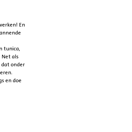
werken! En
spannende
n tunica,
 Net als
e dat onder
veren.
ngs en doe