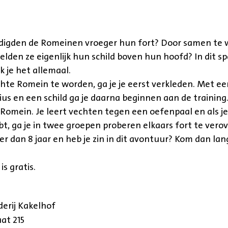
digden de Romeinen vroeger hun fort? Door samen te 
lden ze eigenlijk hun schild boven hun hoofd? In dit 
k je het allemaal.
te Romein te worden, ga je je eerst verkleden. Met ee
ius en een schild ga je daarna beginnen aan de training.
Romein. Je leert vechten tegen een oefenpaal en als j
bt, ga je in twee groepen proberen elkaars fort te vero
er dan 8 jaar en heb je zin in dit avontuur? Kom dan la
s gratis.
erij Kakelhof
aat 215