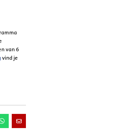
ogramma
e
en van 6
g
vind je