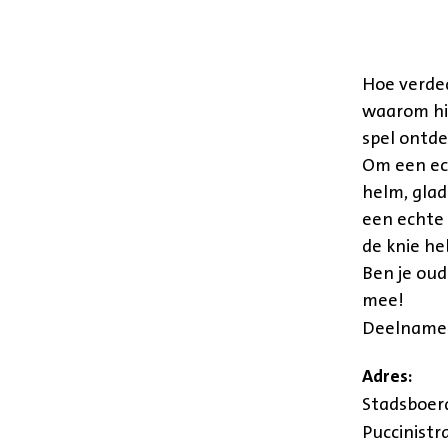
Hoe verde
waarom hie
spel ontde
Om een ech
helm, glad
een echte 
de knie he
Ben je oud
mee!
Deelname i
Adres:
Stadsboerd
Puccinistr