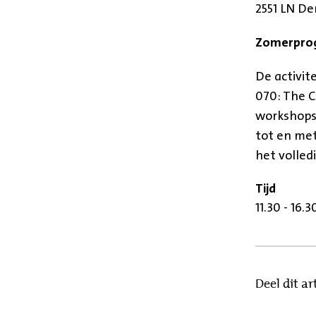
2551 LN D
Zomerpro
De activit
070: The C
workshops 
tot en met
het volle
Tijd
11.30 - 16.
Deel dit art