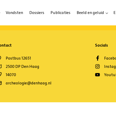
Vondsten
Dossiers
Publicaties
Beeld en geluid
E
ontact
Socials
Postbus 12651
Faceb
2500 DP Den Haag
Insta
14070
Youtu
archeologie@denhaag.nl