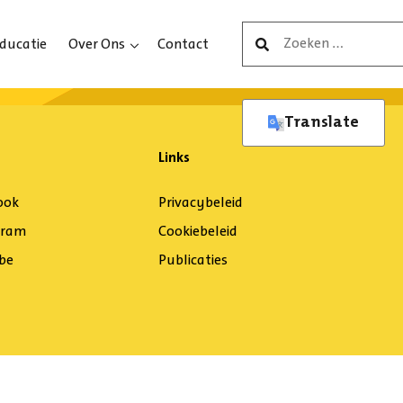
Zoeken
ducatie
Over Ons
Contact
naar:
Translate
Links
ook
Privacybeleid
gram
Cookiebeleid
be
Publicaties