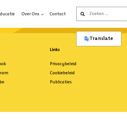
Zoeken
ducatie
Over Ons
Contact
naar:
Translate
Links
ook
Privacybeleid
gram
Cookiebeleid
be
Publicaties