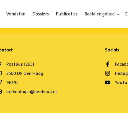
Vondsten
Dossiers
Publicaties
Beeld en geluid
E
ontact
Socials
Postbus 12651
Faceb
2500 DP Den Haag
Insta
14070
Youtu
archeologie@denhaag.nl