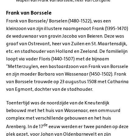
Wapen van Frank van Borssele, heer van Cortgene
Frank van Borssele
Frank van Borssele/ Borselen (1480-1522), was een
kleinzoon van zijn illustere naamgenoot Frank (1395-1470)
de weduwnaar van gravin Jacoba van Beieren. Deze was
graaf van Ostrevant, heer van Zuilen en St. Maartensdijk,
etc. en stadhouder van Holland en Zeeland. De familielijn
loopt via vader Floris (1440-1507) met de bijnaam
“Metterzuylen, een bastaardzoon van Frank van Borssele
en zijn moeder Barbara van Wassenaar (1450-1502). Frank
van Borssele trouwde op 23 augustus 1508 met Catharina
van Egmont, dochter van de stadhouder.
Toentertijd was de noordzijde van de Kneuterdijk
bebouwd met het huis van Wassenaar, een ommuurd
complex met verschillende gebouwen en het huis
de
Arenberg. In de 17
eeuw werden er twee panden op deze
plek gezet, voor Johan van Oldenbarnevelt en zijn