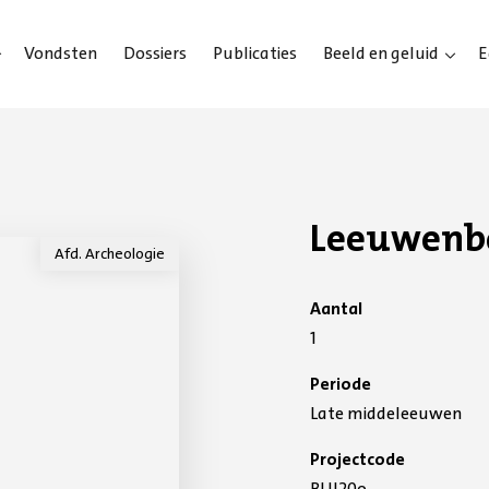
Vondsten
Dossiers
Publicaties
Beeld en geluid
E
Leeuwenb
Afd. Archeologie
Aantal
1
Periode
Late middeleeuwen
Projectcode
BUI20o