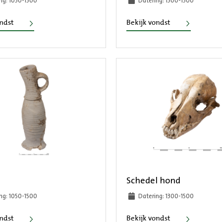
ng: 1050-1500
Datering: 1300-1500
Vuurklok
Veldfles
ondst
Bekijk vondst
Schedel hond
ng: 1050-1500
Datering: 1300-1500
Kan
Schedel hond
ondst
Bekijk vondst