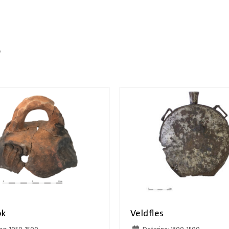
r
ok
Veldfles