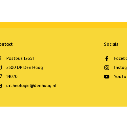
ontact
Socials
Postbus 12651
Faceb
2500 DP Den Haag
Insta
14070
Youtu
archeologie@denhaag.nl