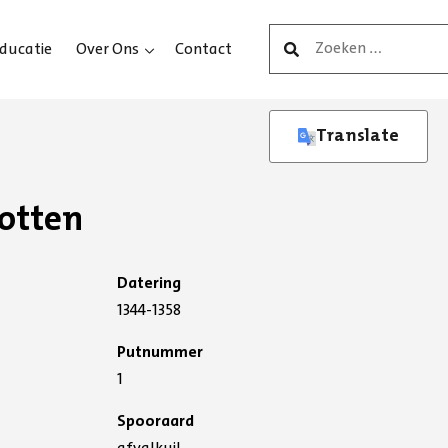
Zoeken
ducatie
Over Ons
Contact
naar:
Translate
otten
Datering
1344-1358
Putnummer
1
Spooraard
afvalkuil