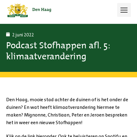
Open 
2 juni 2022
Podcast Stofhappen afl. 5:
klimaatverandering
Den Haag, mooie stad achter de duinen of is het onder de
duinen? En wat heeft klimaatverandering hiermee te
maken?
Mignonne
, Christiaan, Peter en Jeroen bespreken
het in weer een nieuwe Stofhappen!
Klik op de link hieronder. Ook te beluisteren op Spotify en