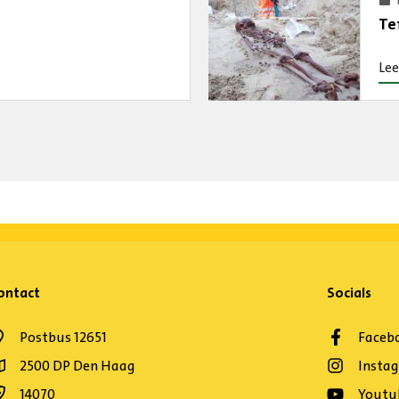
Te
Lee
ontact
Socials
Postbus 12651
Faceb
2500 DP Den Haag
Insta
14070
Youtu