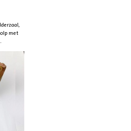
dderzaal,
tolp met
.