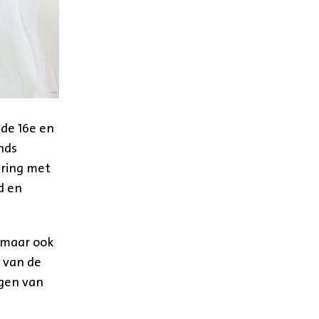
 de 16e en
nds
ering met
d en
 maar ook
 van de
jgen van