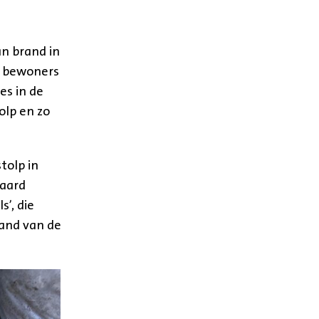
n brand in
ls bewoners
es in de
olp en zo
tolp in
haard
s’, die
and van de