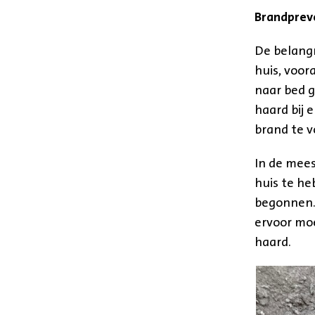
Brandprev
De belangr
huis, voor
naar bed g
haard bij 
brand te 
In de mees
huis te he
begonnen. 
ervoor mo
haard.