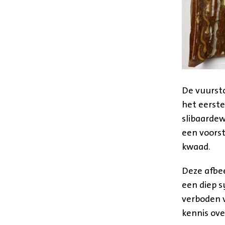
De vuursto
het eerste
slibaardew
een voorst
kwaad.
Deze afbee
een diep s
verboden v
kennis ove