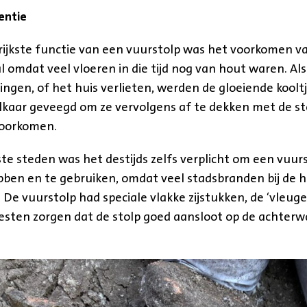
entie
ijkste functie van een vuurstolp was het voorkomen va
al omdat veel vloeren in die tijd nog van hout waren. A
ingen, of het huis verlieten, werden de gloeiende kooltj
elkaar geveegd om ze vervolgens af te dekken met de st
voorkomen.
te steden was het destijds zelfs verplicht om een vuurs
bben en te gebruiken, omdat veel stadsbranden bij de 
De vuurstolp had speciale vlakke zijstukken, de ‘vleugel
esten zorgen dat de stolp goed aansloot op de achterw