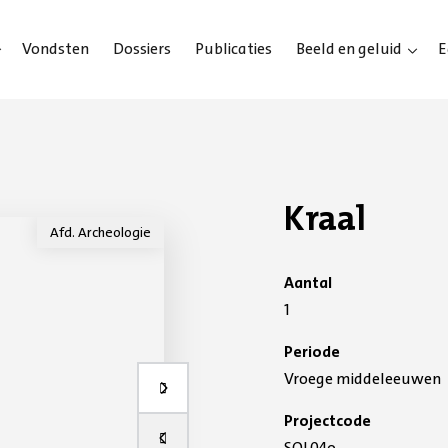
Vondsten
Dossiers
Publicaties
Beeld en geluid
E
Kraal
Afd. Archeologie
Aantal
1
Periode
Vroege middeleeuwen
Volgende slide
Projectcode
Vorige slide
SOL04o