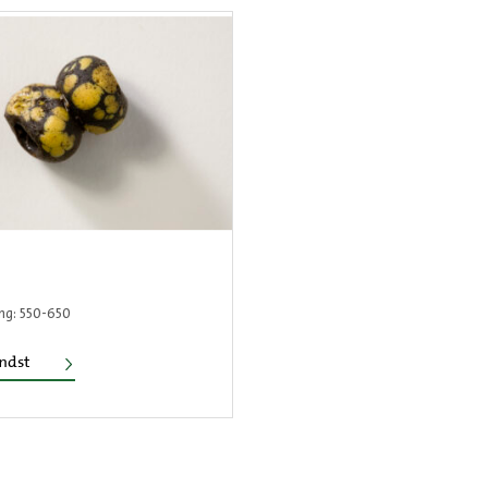
ng: 550-650
Kraal
ondst