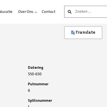
Zoeken
ducatie
Over Ons
Contact
naar:
Translate
Afd. Archeologie
Datering
550-650
Putnummer
6
Splitsnummer
1