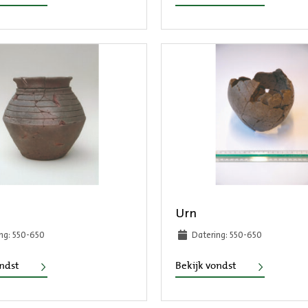
Urn
ng: 550-650
Datering: 550-650
Urn
Urn
ondst
Bekijk vondst