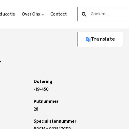
Zoeken
ducatie
Over Ons
Contact
naar:
Translate
r
Afd. Archeologie
Datering
-19-450
Putnummer
28
Specialistennummer
RBC14o.002547CER