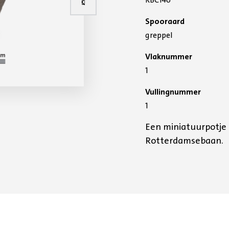
Vorige slide
Spooraard
greppel
Vlaknummer
1
Vullingnummer
1
Een miniatuurpotje 
Rotterdamsebaan.