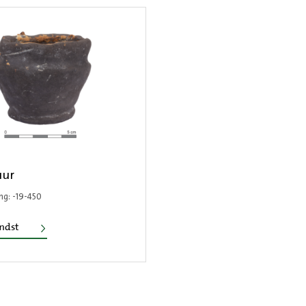
uur
ng: -19-450
Miniatuur
ondst