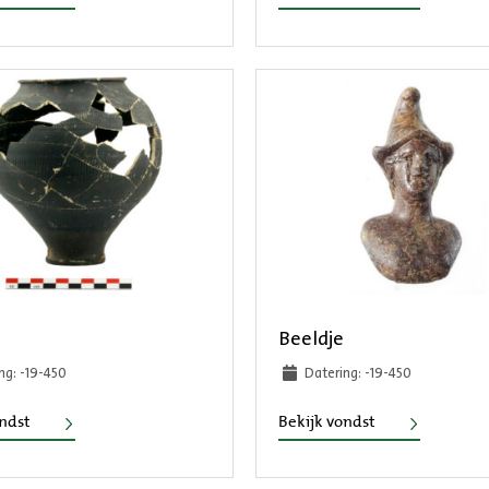
Beeldje
ng: -19-450
Datering: -19-450
Beker
Beeldje
ondst
Bekijk vondst