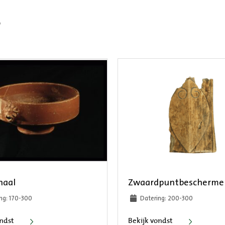
r
haal
Zwaardpuntbescherme
ng: 170-300
Datering: 200-300
Wrijfschaal
Zwaardpuntbe
ondst
Bekijk vondst