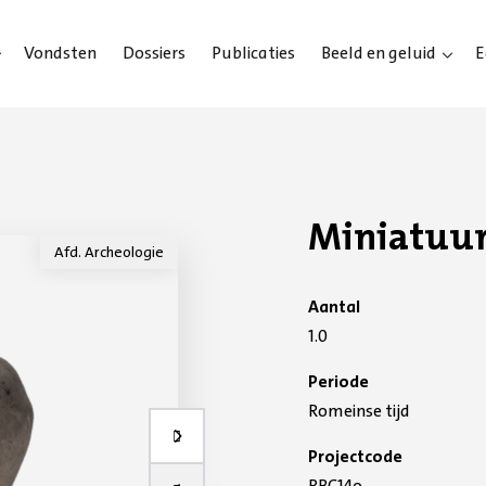
Vondsten
Dossiers
Publicaties
Beeld en geluid
E
Miniatuu
Afd. Archeologie
Aantal
1.0
Periode
Romeinse tijd
Volgende slide
Projectcode
RBC14o