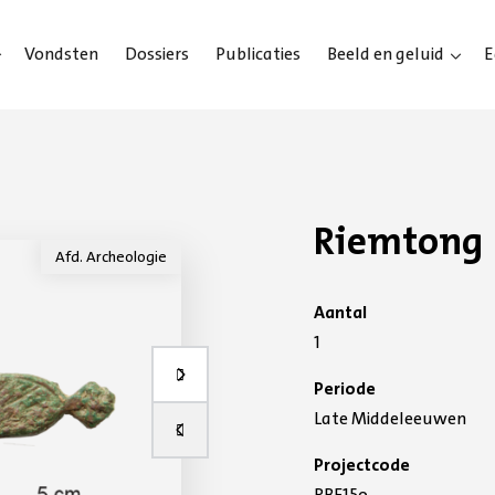
Vondsten
Dossiers
Publicaties
Beeld en geluid
E
Riemtong
Afd. Archeologie
Aantal
1
Volgende slide
Periode
Late Middeleeuwen
Vorige slide
Projectcode
RBF15o