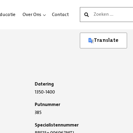
Zoeken
ducatie
Over Ons
Contact
naar:
Translate
Afd. Archeologie
Datering
1350-1400
Putnummer
385
Specialistennummer
RBF15o.006967MTL