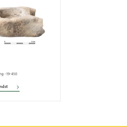
ng: -19-450
Bakje
ondst