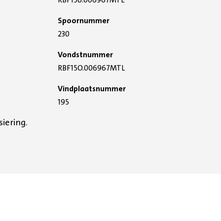
Spoornummer
230
Vondstnummer
RBF15O.006967MTL
Vindplaatsnummer
195
iering.