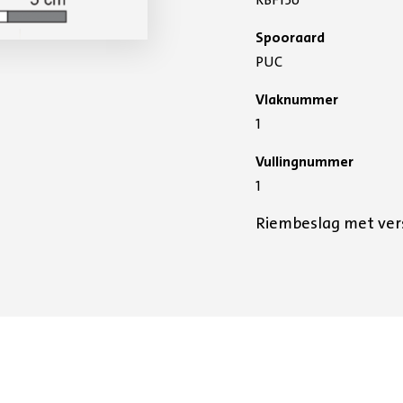
Spooraard
PUC
Vlaknummer
1
Vullingnummer
1
Riembeslag met vers