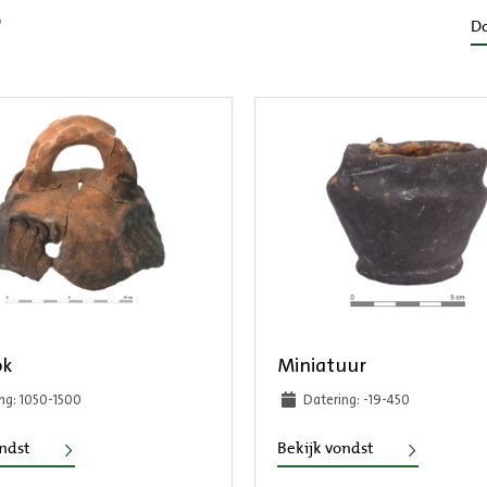
r
Do
ok
Miniatuur
ng: 1050-1500
Datering: -19-450
Vuurklok
Miniatuur
ondst
Bekijk vondst