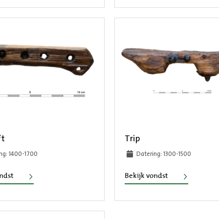
t
Trip
ng: 1400-1700
Datering: 1300-1500
Mesheft
Trip
ondst
Bekijk vondst